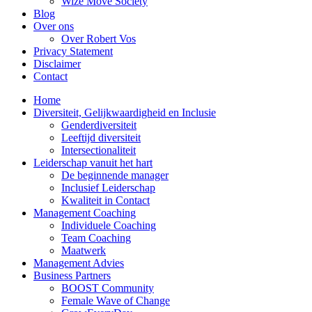
Wize Move Society
Blog
Over ons
Over Robert Vos
Privacy Statement
Disclaimer
Contact
Home
Diversiteit, Gelijkwaardigheid en Inclusie
Genderdiversiteit
Leeftijd diversiteit
Intersectionaliteit
Leiderschap vanuit het hart
De beginnende manager
Inclusief Leiderschap
Kwaliteit in Contact
Management Coaching
Individuele Coaching
Team Coaching
Maatwerk
Management Advies
Business Partners
BOOST Community
Female Wave of Change