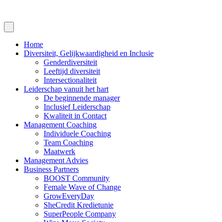
Home
Diversiteit, Gelijkwaardigheid en Inclusie
Genderdiversiteit
Leeftijd diversiteit
Intersectionaliteit
Leiderschap vanuit het hart
De beginnende manager
Inclusief Leiderschap
Kwaliteit in Contact
Management Coaching
Individuele Coaching
Team Coaching
Maatwerk
Management Advies
Business Partners
BOOST Community
Female Wave of Change
GrowEveryDay
SheCredit Kredietunie
SuperPeople Company