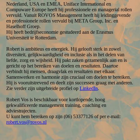
Nederland, USA en EMEA, Uniface International en
Compuware Europe heeft hij professionele en managerial rollen
vervuld. Vanuit ROVOS Management heeft hij leidinggevende
en professionele rollen vervuld bij META Group, Inc. en
Haselhoff Groep.
Hij heeft bedrijfseconomie gestudeerd aan de Erasmus
Universiteit te Rotterdam.
Robert is ambitieus en energiek. Hij gelooft sterk in zowel
diversiteit, gelijkwaardigheid en inclusie als in het delen van
liefde, zorg en wijsheid. Hij pakt zaken gezamenlijk aan en is
gericht op het bereiken van doelen en resultaten. Daartoe
verbindt hij mensen, draagvlak en resultaten met elkaar.
Samenwerken en harmonie zijn cruciaal om doelen te bereiken.
Hij is vooruitstrevend en deelt zijn successen graag met anderen.
Zie verder zijn uitgebreide profiel op
LinkedIn
.
Robert Vos is beschikbaar voor kortlopende, hoog
gekwalificeerde management training, coaching en
adviestrajecten.
U kunt hem bereiken op zijn (06) 53377126 of per e-mail:
robert.vos@rovos.nl