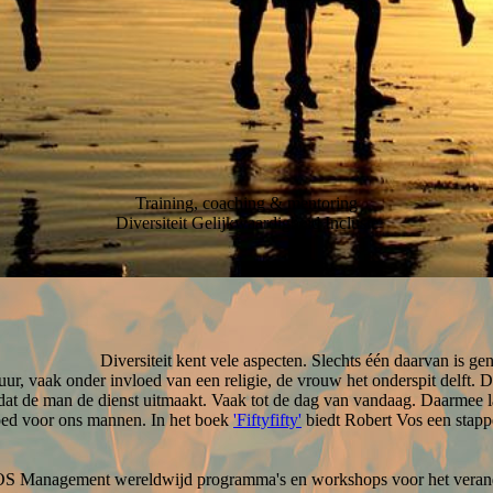
Training, coaching & mentoring
Diversiteit Gelijkwaardigheid Inclusie
Diversiteit kent vele aspecten. Slechts één daarvan is 
tuur, vaak onder invloed van een religie, de vrouw het onderspit delft. D
t dat de man de dienst uitmaakt. Vaak tot de dag van vandaag. Daarmee la
goed voor ons mannen. In het boek
'Fiftyfifty'
biedt Robert Vos een stap
 Management wereldwijd programma's en workshops voor het verander